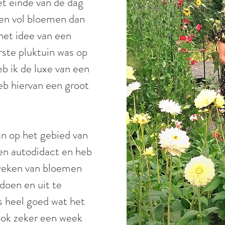
et einde van de dag
en vol bloemen dan
 het idee van een
rste pluktuin was op
eb ik de luxe van een
eb hiervan een groot
an op het gebied van
en autodidact en heb
kweken van bloemen
doen en uit te
s heel goed wat het
ook zeker een week